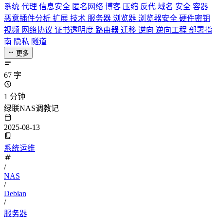
系统
代理
信息安全
匿名网络
博客
压缩
反代
域名
安全
容器
恶意插件分析
扩展
技术
服务器
浏览器
浏览器安全
硬件密钥
视频
网络协议
证书透明度
路由器
迁移
逆向
逆向工程
部署指
南
隐私
隧道
更多
67 字
1 分钟
绿联NAS调教记
2025-08-13
系统运维
/
NAS
/
Debian
/
服务器