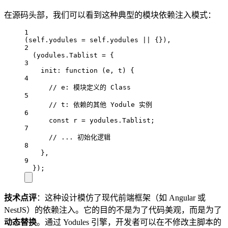
在源码头部，我们可以看到这种典型的模块依赖注入模式：
1
(
self
.
yodules
=
self
.
yodules
||
 {}),
2
(
yodules
.
Tablist
=
 {
3
init
: 
function
 (
e
, 
t
) {
4
// e: 模块定义的 Class
5
// t: 依赖的其他 Yodule 实例
6
const
r
=
yodules
.
Tablist
;
7
// ... 初始化逻辑
8
},
9
});
技术点评
：这种设计模仿了现代前端框架（如 Angular 或
NestJS）的依赖注入。它的目的不是为了代码美观，而是为了
动态替换
。通过 Yodules 引擎，开发者可以在不修改主脚本的