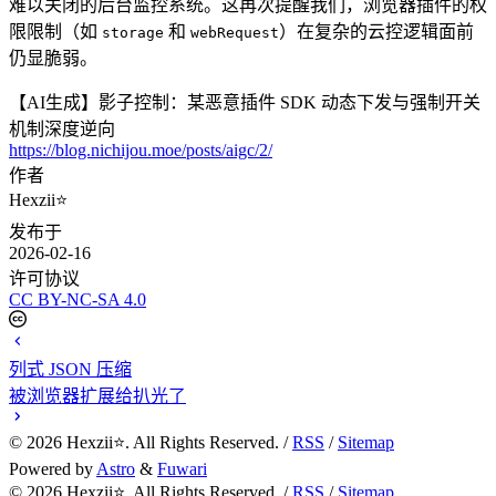
难以关闭的后台监控系统。这再次提醒我们，浏览器插件的权
限限制（如
和
）在复杂的云控逻辑面前
storage
webRequest
仍显脆弱。
【AI生成】影子控制：某恶意插件 SDK 动态下发与强制开关
机制深度逆向
https://blog.nichijou.moe/posts/aigc/2/
作者
Hexzii⭐
发布于
2026-02-16
许可协议
CC BY-NC-SA 4.0
列式 JSON 压缩
被浏览器扩展给扒光了
©
2026
Hexzii⭐. All Rights Reserved. /
RSS
/
Sitemap
Powered by
Astro
&
Fuwari
©
2026
Hexzii⭐. All Rights Reserved. /
RSS
/
Sitemap