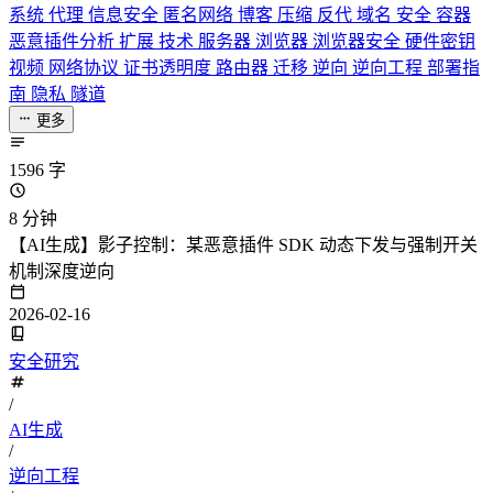
系统
代理
信息安全
匿名网络
博客
压缩
反代
域名
安全
容器
恶意插件分析
扩展
技术
服务器
浏览器
浏览器安全
硬件密钥
视频
网络协议
证书透明度
路由器
迁移
逆向
逆向工程
部署指
南
隐私
隧道
更多
1596 字
8 分钟
【AI生成】影子控制：某恶意插件 SDK 动态下发与强制开关
机制深度逆向
2026-02-16
安全研究
/
AI生成
/
逆向工程