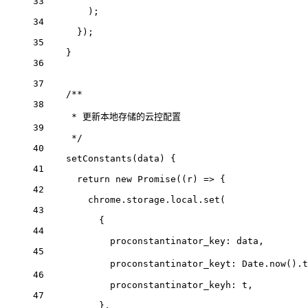
33
);
34
});
35
}
36
37
/**
38
* 更新本地存储的云控配置
39
*/
40
setConstants
(
data
) {
41
return
new
Promise
((
r
) 
=>
 {
42
chrome
.
storage
.
local
.
set
(
43
{
44
proconstantinator_key
: 
data
,
45
proconstantinator_keyt
: 
Date
.
now
().
t
46
proconstantinator_keyh
: 
t
,
47
},