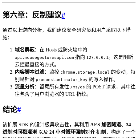
第六章：反制建议
#
通过以上逆向分析，我们建议安全研究员和用户采取以下措
施：
域名屏蔽
：在 Hosts 或防火墙中将
指向
。这是阻断
api.mousegesturesapi.com
127.0.0.1
云控最直接的方式。
内容脚本过滤
：监控
的变动，特
chrome.storage.local
别是针对
的写入操作。
proconstantinator_key
流量分析
：留意所有发往
的 POST 请求，其中往
/ms/gs
往包含了用户浏览器的 URL 指纹。
结论
#
该扩展 SDK 的设计极具攻击性，其利用
AES 加密隧道
、
34
进制时间戳混淆
以及
24 小时循环强制对齐
机制，构建了一个