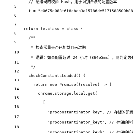
// 硬编码的校验 Hash，用于识别合法的配置版本
5
t
=
"e0675e083f6f6cbcb3a15786de5171588500b88
6
7
return
 (
e
.
class
=
class
 {
8
/**
9
* 检查常量是否已加载且未过期
10
* 逻辑：如果配置超过 24 小时（864e5ms），则判定
11
*/
12
checkConstantsLoaded
() {
13
return
new
Promise
((
resolve
) 
=>
 {
14
chrome
.
storage
.
local
.
get
(
15
[
16
"proconstantinator_key"
, 
// 存储的配
17
"proconstantinator_keyt"
, 
// 存储的时
18
"proconstantinator_keyh"
, 
// 存储的校