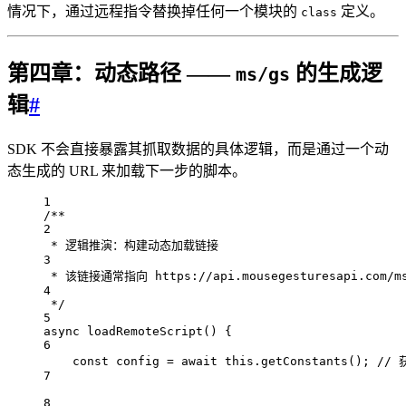
情况下，通过远程指令替换掉任何一个模块的
定义。
class
第四章：动态路径 ——
的生成逻
ms/gs
辑
#
SDK 不会直接暴露其抓取数据的具体逻辑，而是通过一个动
态生成的 URL 来加载下一步的脚本。
1
/**
2
* 逻辑推演：构建动态加载链接
3
* 该链接通常指向 https://api.mousegesturesapi.com/m
4
*/
5
async
loadRemoteScript
() {
6
const
config
=
await
this
.
getConstants
(); 
//
7
8