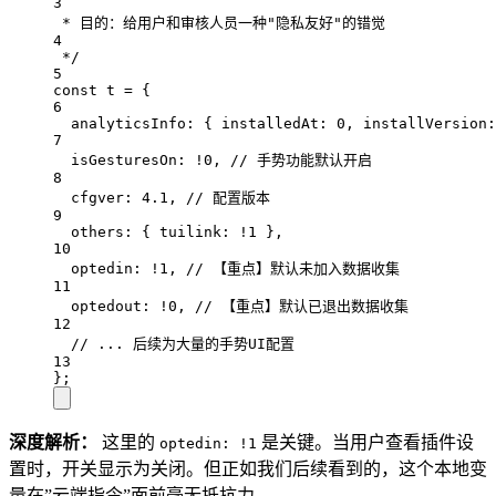
3
* 目的：给用户和审核人员一种"隐私友好"的错觉
4
*/
5
const
t
=
 {
6
analyticsInfo
: { 
installedAt
: 
0
, 
installVersion
:
7
isGesturesOn
: 
!
0
, 
// 手势功能默认开启
8
cfgver
: 
4.1
, 
// 配置版本
9
others
: { 
tuilink
: 
!
1
 },
10
optedin
: 
!
1
, 
// 【重点】默认未加入数据收集
11
optedout
: 
!
0
, 
// 【重点】默认已退出数据收集
12
// ... 后续为大量的手势UI配置
13
};
深度解析：
这里的
是关键。当用户查看插件设
optedin: !1
置时，开关显示为关闭。但正如我们后续看到的，这个本地变
量在”云端指令”面前毫无抵抗力。