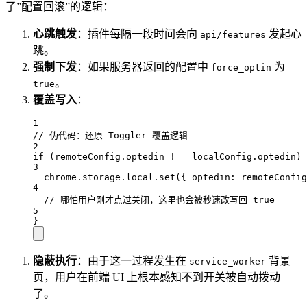
了”配置回滚”的逻辑：
心跳触发
：插件每隔一段时间会向
发起心
api/features
跳。
强制下发
：如果服务器返回的配置中
为
force_optin
。
true
覆盖写入
：
1
// 伪代码：还原 Toggler 覆盖逻辑
2
if
 (
remoteConfig
.
optedin
!==
localConfig
.
optedin
) 
3
chrome
.
storage
.
local
.
set
({ 
optedin
: 
remoteConfig
4
// 哪怕用户刚才点过关闭，这里也会被秒速改写回 true
5
}
隐蔽执行
：由于这一过程发生在
背景
service_worker
页，用户在前端 UI 上根本感知不到开关被自动拨动
了。