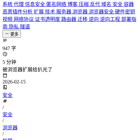
系统
代理
信息安全
匿名网络
博客
压缩
反代
域名
安全
容器
恶意插件分析
扩展
技术
服务器
浏览器
浏览器安全
硬件密钥
视频
网络协议
证书透明度
路由器
迁移
逆向
逆向工程
部署指
南
隐私
隧道
更多
947 字
5 分钟
被浏览器扩展给扒光了
2026-02-15
安全
/
安全
/
浏览器
/