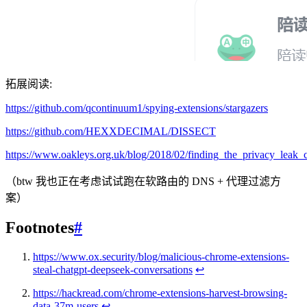
拓展阅读:
https://github.com/qcontinuum1/spying-extensions/stargazers
https://github.com/HEXXDECIMAL/DISSECT
https://www.oakleys.org.uk/blog/2018/02/finding_the_privacy_leak
（btw 我也正在考虑试试跑在软路由的 DNS + 代理过滤方
案）
Footnotes
#
https://www.ox.security/blog/malicious-chrome-extensions-
steal-chatgpt-deepseek-conversations
↩
https://hackread.com/chrome-extensions-harvest-browsing-
data-37m-users
↩