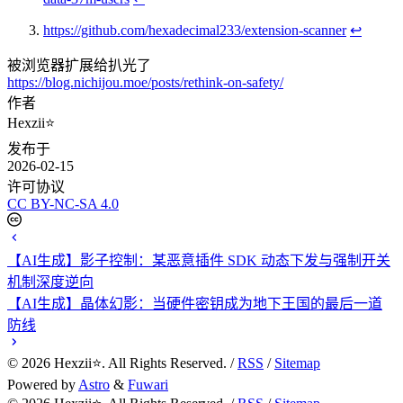
https://github.com/hexadecimal233/extension-scanner
↩
被浏览器扩展给扒光了
https://blog.nichijou.moe/posts/rethink-on-safety/
作者
Hexzii⭐
发布于
2026-02-15
许可协议
CC BY-NC-SA 4.0
【AI生成】影子控制：某恶意插件 SDK 动态下发与强制开关
机制深度逆向
【AI生成】晶体幻影：当硬件密钥成为地下王国的最后一道
防线
©
2026
Hexzii⭐. All Rights Reserved. /
RSS
/
Sitemap
Powered by
Astro
&
Fuwari