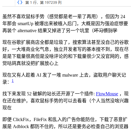
虽然不喜欢鼠标手势（感觉都是老一辈了再用），但因为 24
年那会 smartUp 被爆出来被植入后门，大概是因为强迫症想要
再装个 alternative 结果又掉进了另一个坑里（
坏习惯别学
现在谷歌扩展商店全都是垃圾了，搜索算法甚至没自己的谷歌
好，一大堆商业化气息，独立开发者写的基本搜不到，现在尽
是是下载量很高但是没啥评论的和下载量很少又没官网的，感
觉咕鸽真就没把扩展放心上
现在又有人趁着 AI 发了一堆 malware 上去，盗取用户聊天记
1
录：
找下来发现 52 破解的站长还开源了一个插件:
FlowMouse
，现
在还在维护，喜欢鼠标手势的可以去看看（个人当然没啥兴趣
现在
即便 ClickFix，FileFix 和乱入的广告你能防住，下载了恶意扩
展是 Adblock 都防不住的，所以还是要务必检查自己的浏览器